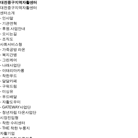
대전중구지역자활센터
대전중구지역자활센터
센터소개
- 인사말
- 기관연혁
- 후원.사업안내
- 오시는길
- 조직도
사회서비스형
- 가죽공방 라온
- 복지간병
- 그린케어
- 나래사업단
- 이태리마카롱
- 착한푸드
- 달달카페
- 구워드림
- 미싱유
- 푸드배달
- 자활도우미
- GATEWAY사업단
- 청년자립 다온사업단
시장진입형
- 착한 수리센터
- THE 착한 누룽지
자활기업