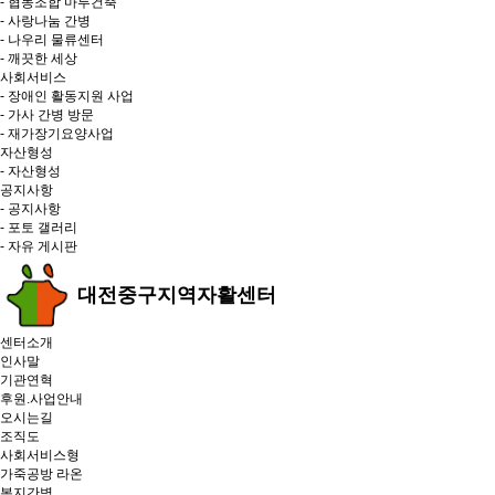
- 협동조합 마루건축
- 사랑나눔 간병
- 나우리 물류센터
- 깨끗한 세상
사회서비스
- 장애인 활동지원 사업
- 가사 간병 방문
- 재가장기요양사업
자산형성
- 자산형성
공지사항
- 공지사항
- 포토 갤러리
- 자유 게시판
대전중구지역자활센터
센터소개
인사말
기관연혁
후원.사업안내
오시는길
조직도
사회서비스형
가죽공방 라온
복지간병