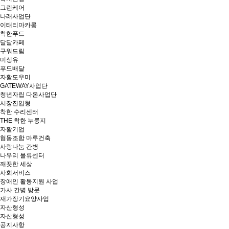
그린케어
나래사업단
이태리마카롱
착한푸드
달달카페
구워드림
미싱유
푸드배달
자활도우미
GATEWAY사업단
청년자립 다온사업단
시장진입형
착한 수리센터
THE 착한 누룽지
자활기업
협동조합 마루건축
사랑나눔 간병
나우리 물류센터
깨끗한 세상
사회서비스
장애인 활동지원 사업
가사 간병 방문
재가장기요양사업
자산형성
자산형성
공지사항