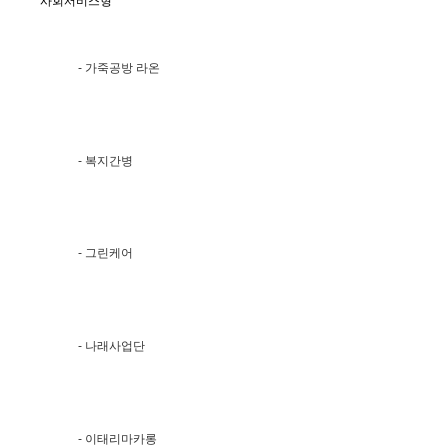
사회서비스형
- 가죽공방 라온
- 복지간병
- 그린케어
- 나래사업단
- 이태리마카롱