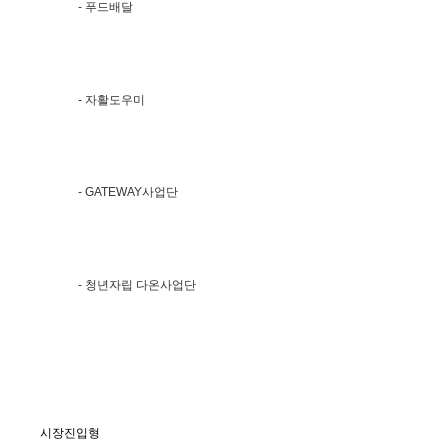
- 푸드배달
- 자활도우미
- GATEWAY사업단
- 청년자립 다온사업단
시장진입형