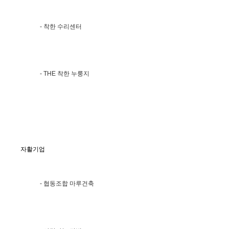
- 착한 수리센터
- THE 착한 누룽지
자활기업
- 협동조합 마루건축