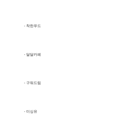
- 착한푸드
- 달달카페
- 구워드림
- 미싱유