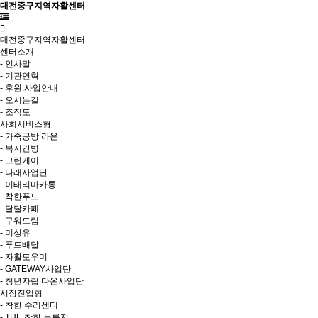
대전중구지역자활센터
대전중구지역자활센터
센터소개
- 인사말
- 기관연혁
- 후원.사업안내
- 오시는길
- 조직도
사회서비스형
- 가죽공방 라온
- 복지간병
- 그린케어
- 나래사업단
- 이태리마카롱
- 착한푸드
- 달달카페
- 구워드림
- 미싱유
- 푸드배달
- 자활도우미
- GATEWAY사업단
- 청년자립 다온사업단
시장진입형
- 착한 수리센터
- THE 착한 누룽지