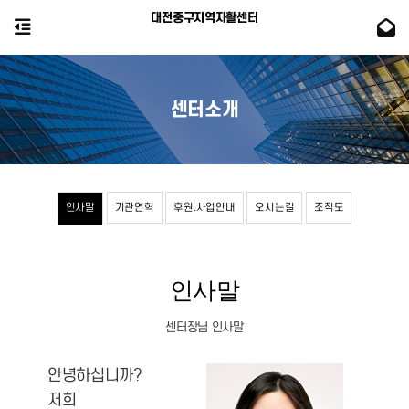
대전중구지역자활센터
센터소개
인사말
기관연혁
후원.사업안내
오시는길
조직도
인사말
센터장님 인사말
안녕하십니까?
저희