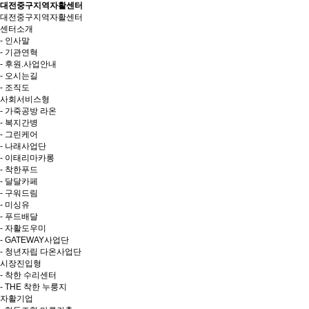
대전중구지역자활센터
대전중구지역자활센터
센터소개
- 인사말
- 기관연혁
- 후원.사업안내
- 오시는길
- 조직도
사회서비스형
- 가죽공방 라온
- 복지간병
- 그린케어
- 나래사업단
- 이태리마카롱
- 착한푸드
- 달달카페
- 구워드림
- 미싱유
- 푸드배달
- 자활도우미
- GATEWAY사업단
- 청년자립 다온사업단
시장진입형
- 착한 수리센터
- THE 착한 누룽지
자활기업