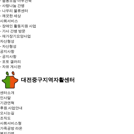
- 협동조합 마루건축
- 사랑나눔 간병
- 나우리 물류센터
- 깨끗한 세상
사회서비스
- 장애인 활동지원 사업
- 가사 간병 방문
- 재가장기요양사업
자산형성
- 자산형성
공지사항
- 공지사항
- 포토 갤러리
- 자유 게시판
대전중구지역자활센터
센터소개
인사말
기관연혁
후원.사업안내
오시는길
조직도
사회서비스형
가죽공방 라온
복지간병