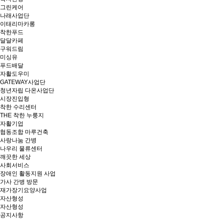
그린케어
나래사업단
이태리마카롱
착한푸드
달달카페
구워드림
미싱유
푸드배달
자활도우미
GATEWAY사업단
청년자립 다온사업단
시장진입형
착한 수리센터
THE 착한 누룽지
자활기업
협동조합 마루건축
사랑나눔 간병
나우리 물류센터
깨끗한 세상
사회서비스
장애인 활동지원 사업
가사 간병 방문
재가장기요양사업
자산형성
자산형성
공지사항