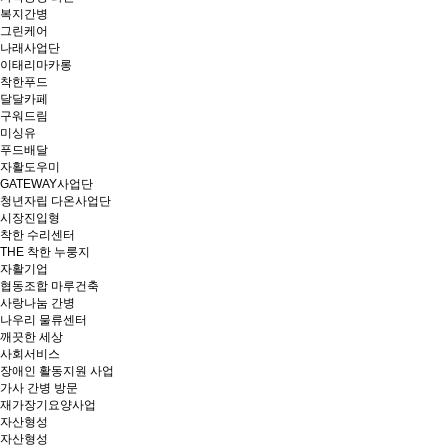
복지간병
그린케어
나래사업단
이태리마카롱
착한푸드
달달카페
구워드림
미싱유
푸드배달
자활도우미
GATEWAY사업단
청년자립 다온사업단
시장진입형
착한 수리센터
THE 착한 누룽지
자활기업
협동조합 마루건축
사랑나눔 간병
나우리 물류센터
깨끗한 세상
사회서비스
장애인 활동지원 사업
가사 간병 방문
재가장기요양사업
자산형성
자산형성