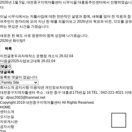
2026년 1월 5일, 대전중구지역자활센터 시무식을 대흥동주민센터에서 진행하였습니
다.
이날 시무식에서는 자활사업에 대한 전반적인 설명과 함께, 새해를 맞아 전 직원과 참
여주민이 한자리에 모여 지난 한 해를 되돌아보고 2026년의 목표와 비전, 각오를 공유
하는 뜻깊은 시간을 가졌습니다.
새로운 한 해도 서로 응원하며 함께 성장해 나가겠습니다.
2026년 화이팅!!
목록
이전글
호두과자제작소 은행점 개소식
26.02.04
다음글
2025사업보고대회
26.02.04
댓글
0
댓글목록
등록된 댓글이 없습니다.
회사소개
공지사항
이용약관
개인정보처리방침
대전중구지역자활센터
주소 : 대전 중구 대흥로175번길 16
TEL : 042-221-4021
이메
일 : djssc2003@hanmail.net
Copyright 2019 대전중구지역자활센터 All Rights Reserved.
HOME
센터소개
오시는길
자유게시판
공지사항
Top