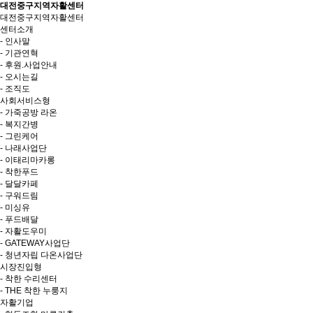
대전중구지역자활센터
대전중구지역자활센터
센터소개
- 인사말
- 기관연혁
- 후원.사업안내
- 오시는길
- 조직도
사회서비스형
- 가죽공방 라온
- 복지간병
- 그린케어
- 나래사업단
- 이태리마카롱
- 착한푸드
- 달달카페
- 구워드림
- 미싱유
- 푸드배달
- 자활도우미
- GATEWAY사업단
- 청년자립 다온사업단
시장진입형
- 착한 수리센터
- THE 착한 누룽지
자활기업