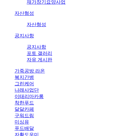
재가장기요양사업
자산형성
자산형성
공지사항
공지사항
포토 갤러리
자유 게시판
가죽공방 라온
복지간병
그린케어
나래사업단
이태리마카롱
착한푸드
달달카페
구워드림
미싱유
푸드배달
자활도우미