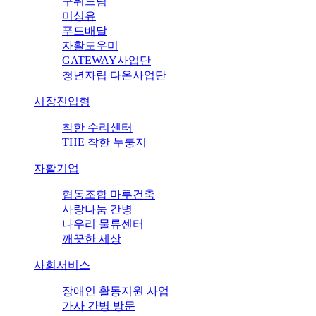
구워드림
미싱유
푸드배달
자활도우미
GATEWAY사업단
청년자립 다온사업단
시장진입형
착한 수리센터
THE 착한 누룽지
자활기업
협동조합 마루건축
사랑나눔 간병
나우리 물류센터
깨끗한 세상
사회서비스
장애인 활동지원 사업
가사 간병 방문