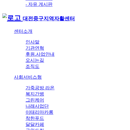
- 자유 게시판
대전중구지역자활센터
센터소개
인사말
기관연혁
후원.사업안내
오시는길
조직도
사회서비스형
가죽공방 라온
복지간병
그린케어
나래사업단
이태리마카롱
착한푸드
달달카페