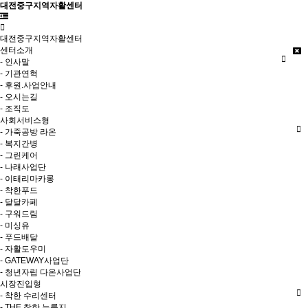
대전중구지역자활센터
대전중구지역자활센터
센터소개
- 인사말
- 기관연혁
- 후원.사업안내
- 오시는길
- 조직도
사회서비스형
- 가죽공방 라온
- 복지간병
- 그린케어
- 나래사업단
- 이태리마카롱
- 착한푸드
- 달달카페
- 구워드림
- 미싱유
- 푸드배달
- 자활도우미
- GATEWAY사업단
- 청년자립 다온사업단
시장진입형
- 착한 수리센터
- THE 착한 누룽지