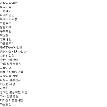
가죽공방 라온
복지간병
그린케어
나래사업단
이태리마카롱
착한푸드
달달카페
구워드림
미싱유
푸드배달
자활도우미
GATEWAY사업단
청년자립 다온사업단
시장진입형
착한 수리센터
THE 착한 누룽지
자활기업
협동조합 마루건축
사랑나눔 간병
나우리 물류센터
깨끗한 세상
사회서비스
장애인 활동지원 사업
가사 간병 방문
재가장기요양사업
자산형성