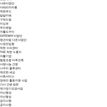
나래사업단
이태리마카롱
착한푸드
달달카페
구워드림
미싱유
푸드배달
자활도우미
GATEWAY사업단
청년자립 다온사업단
시장진입형
착한 수리센터
THE 착한 누룽지
자활기업
협동조합 마루건축
사랑나눔 간병
나우리 물류센터
깨끗한 세상
사회서비스
장애인 활동지원 사업
가사 간병 방문
재가장기요양사업
자산형성
자산형성
공지사항
공지사항