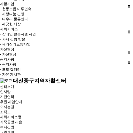
자활기업
- 협동조합 마루건축
- 사랑나눔 간병
- 나우리 물류센터
- 깨끗한 세상
사회서비스
- 장애인 활동지원 사업
- 가사 간병 방문
- 재가장기요양사업
자산형성
- 자산형성
공지사항
- 공지사항
- 포토 갤러리
- 자유 게시판
대전중구지역자활센터
센터소개
인사말
기관연혁
후원.사업안내
오시는길
조직도
사회서비스형
가죽공방 라온
복지간병
그린케어