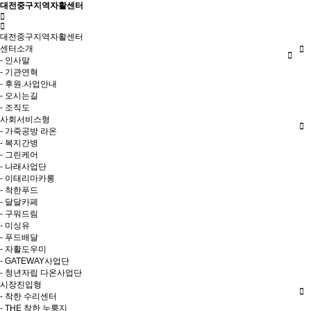
대전중구지역자활센터
대전중구지역자활센터
센터소개
- 인사말
- 기관연혁
- 후원.사업안내
- 오시는길
- 조직도
사회서비스형
- 가죽공방 라온
- 복지간병
- 그린케어
- 나래사업단
- 이태리마카롱
- 착한푸드
- 달달카페
- 구워드림
- 미싱유
- 푸드배달
- 자활도우미
- GATEWAY사업단
- 청년자립 다온사업단
시장진입형
- 착한 수리센터
- THE 착한 누룽지