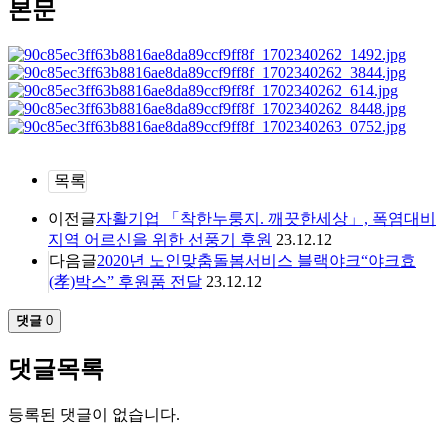
본문
목록
이전글
자활기업 「착한누룽지. 깨끗한세상」, 폭염대비
지역 어르신을 위한 선풍기 후원
23.12.12
다음글
2020년 노인맞춤돌봄서비스 블랙야크“야크효
(孝)박스” 후원품 전달
23.12.12
댓글
0
댓글목록
등록된 댓글이 없습니다.