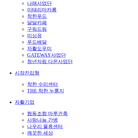
나래사업단
이태리마카롱
착한푸드
달달카페
구워드림
미싱유
푸드배달
자활도우미
GATEWAY사업단
청년자립 다온사업단
시장진입형
착한 수리센터
THE 착한 누룽지
자활기업
협동조합 마루건축
사랑나눔 간병
나우리 물류센터
깨끗한 세상