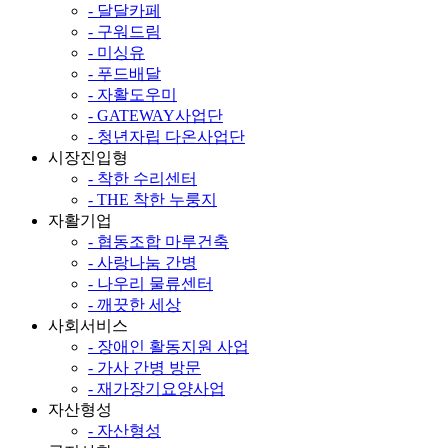
- 달달카페
- 구워드림
- 미싱유
- 푸드배달
- 자활도우미
- GATEWAY사업단
- 청년자립 다온사업단
시장진입형
- 착한 수리센터
- THE 착한 누룽지
자활기업
- 협동조합 마루건축
- 사랑나눔 간병
- 나우리 물류센터
- 깨끗한 세상
사회서비스
- 장애인 활동지원 사업
- 가사 간병 방문
- 재가장기요양사업
자산형성
- 자산형성